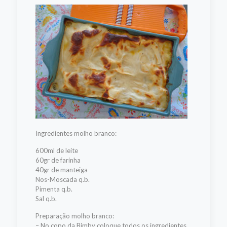
Ingredientes molho branco:
600ml de leite
60gr de farinha
40gr de manteiga
Nos-Moscada q.b.
Pimenta q.b.
Sal q.b.
Preparação molho branco:
– No copo da Bimby coloque todos os ingredientes.