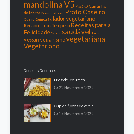
mandolina V5
O Cantinho
Maçã
Prato Caseiro
da Marta
Peixe no forno
ralador vegetariano
Queijo
Quinoa
Receitas para a
Recanto com Tempero
saudável
Felicidade
Saude
Tarte
vegetariana
vegan
veganismo
Vegetariano
Receitas Recentes
Braz de legumes
22 Novembro 2022
Cup de flocos de aveia
17 Novembro 2022