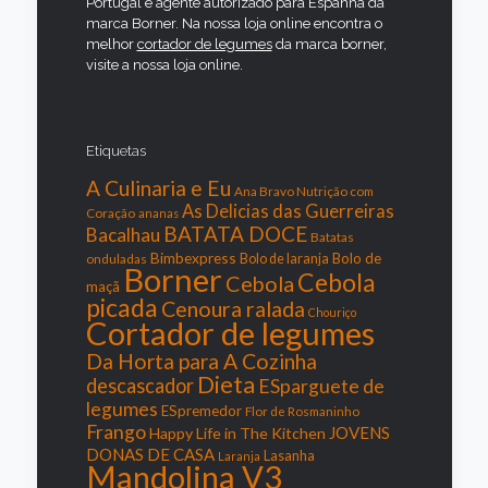
Portugal e agente autorizado para Espanha da
marca Borner. Na nossa loja online encontra o
melhor
cortador de legumes
da marca borner,
visite a nossa loja online.
Etiquetas
A Culinaria e Eu
Ana Bravo Nutrição com
As Delicias das Guerreiras
Coração
ananas
BATATA DOCE
Bacalhau
Batatas
Bimbexpress
Bolo de
onduladas
Bolo de laranja
Borner
Cebola
Cebola
maçã
picada
Cenoura ralada
Chouriço
Cortador de legumes
Da Horta para A Cozinha
Dieta
descascador
ESparguete de
legumes
ESpremedor
Flor de Rosmaninho
Frango
JOVENS
Happy Life in The Kitchen
DONAS DE CASA
Lasanha
Laranja
Mandolina V3