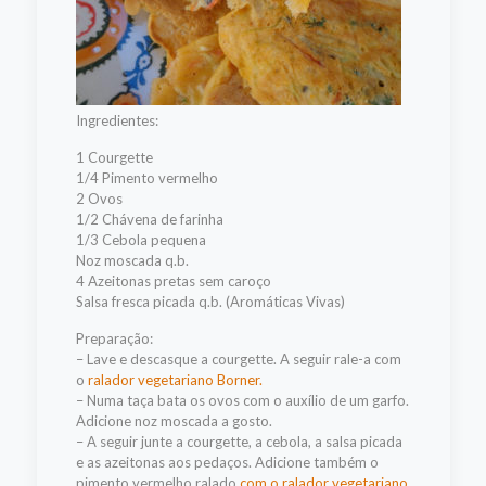
Ingredientes:
1 Courgette
1/4 Pimento vermelho
2 Ovos
1/2 Chávena de farinha
1/3 Cebola pequena
Noz moscada q.b.
4 Azeitonas pretas sem caroço
Salsa fresca picada q.b. (Aromáticas Vivas)
Preparação:
– Lave e descasque a courgette. A seguir rale-a com
o
ralador vegetariano Borner.
– Numa taça bata os ovos com o auxílio de um garfo.
Adicione noz moscada a gosto.
– A seguir junte a courgette, a cebola, a salsa picada
e as azeitonas aos pedaços. Adicione também o
pimento vermelho ralado
com o ralador vegetariano