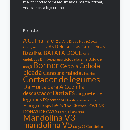
melhor
cortador de legumes
da marca borner,
visite a nossa loja online.
Etiquetas
A Culinaria e Eu
Ana Bravo Nutrição com
As Delicias das Guerreiras
Coração
ananas
BATATA DOCE
Bacalhau
Batatas
Bimbexpress
Bolo de
onduladas
Bolo de laranja
Borner
Cebola
Cebola
maçã
picada
Cenoura ralada
Chouriço
Cortador de legumes
Da Horta para A Cozinha
Dieta
descascador
ESparguete de
legumes
ESpremedor
Flor de Rosmaninho
Frango
JOVENS
Happy Life in The Kitchen
DONAS DE CASA
Lasanha
Laranja
Mandolina V3
mandolina V5
O Cantinho
Maçã