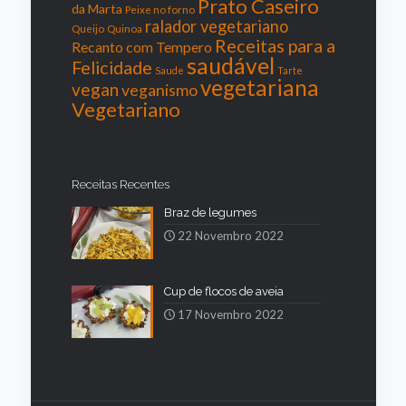
Prato Caseiro
da Marta
Peixe no forno
ralador vegetariano
Queijo
Quinoa
Receitas para a
Recanto com Tempero
saudável
Felicidade
Saude
Tarte
vegetariana
vegan
veganismo
Vegetariano
Receitas Recentes
Braz de legumes
22 Novembro 2022
Cup de flocos de aveia
17 Novembro 2022