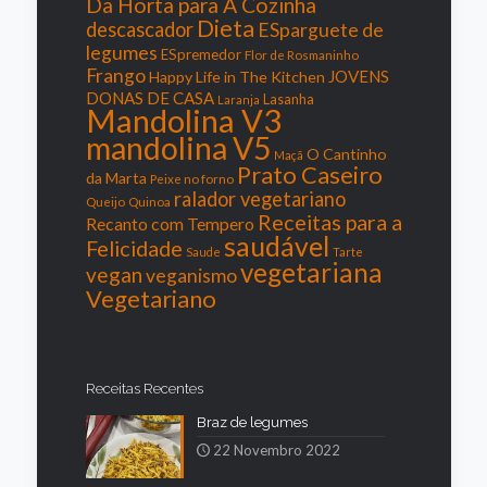
Da Horta para A Cozinha
Dieta
descascador
ESparguete de
legumes
ESpremedor
Flor de Rosmaninho
Frango
JOVENS
Happy Life in The Kitchen
DONAS DE CASA
Lasanha
Laranja
Mandolina V3
mandolina V5
O Cantinho
Maçã
Prato Caseiro
da Marta
Peixe no forno
ralador vegetariano
Queijo
Quinoa
Receitas para a
Recanto com Tempero
saudável
Felicidade
Saude
Tarte
vegetariana
vegan
veganismo
Vegetariano
Receitas Recentes
Braz de legumes
22 Novembro 2022