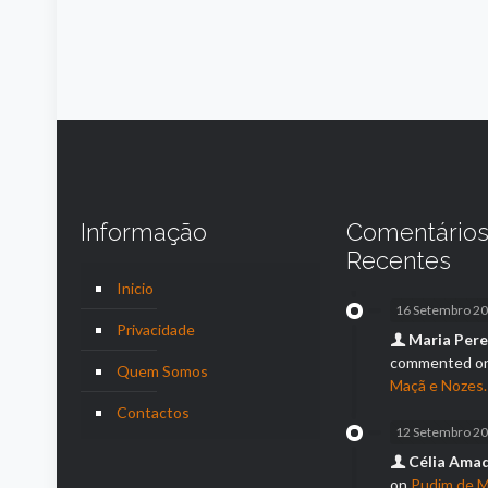
Informação
Comentário
Recentes
Inicio
16 Setembro 2
Privacidade
Maria Pere
commented o
Quem Somos
Maçã e Nozes.
Contactos
12 Setembro 2
Célia Ama
on
Pudim de M