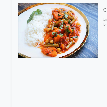
C
Um
le