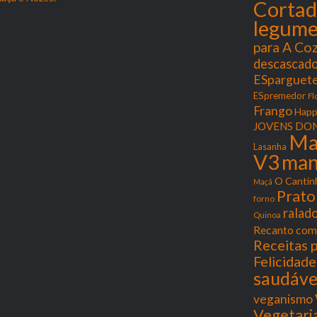
Cortad
legume
para A Co
descascado
ESparguete
ESpremedor
Fl
Frango
Happ
JOVENS DON
Ma
Lasanha
V3
man
O Cantin
Maçã
Prato
forno
ralad
Quinoa
Recanto com
Receitas p
Felicidade
saudáve
veganismo
Vegetari