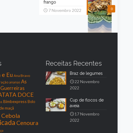
frango
0
7 Novembro 2022
s
Receitas Recentes
Braz de legumes
a e Eu
Ana Bravo
As
22 Novembro
ração
ananas
s Guerreiras
2022
ATATA DOCE
Cup de flocos de
Bimbexpress
as
Bolo
aveia
 de maçã
r
17 Novembro
Cebola
2022
icada
Cenoura
ço