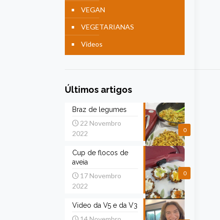
VEGAN
VEGETARIANAS
Videos
Últimos artigos
Braz de legumes
22 Novembro
0
2022
Cup de flocos de
aveia
0
17 Novembro
2022
Video da V5 e da V3
14 Novembro