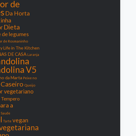
or de
s
Da Horta
zinha
Dieta
r
 de legumes
or de Rosmaninho
y Life in The Kitchen
AS DE CASA
Laranja
ndolina
dolina V5
ho da Marta
Peixe no
 Caseiro
Queijo
or vegetariano
 Tempero
ara a
Saude
l
vegan
Tarte
vegetariana
ano