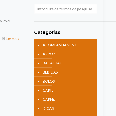
ó levou
Categorias
Ler mais
ACOMPANHAMENTO
ARROZ
BACALHAU
BEBIDAS
BOLOS
CARIL
CARNE
DICAS