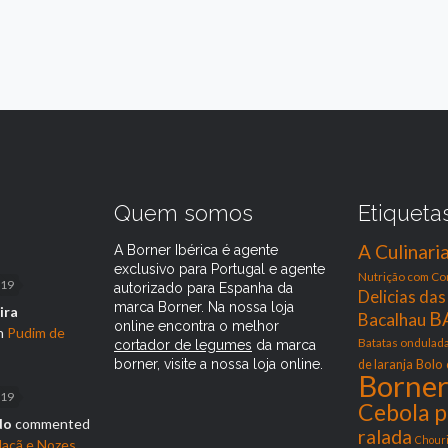
s
Quem somos
Etiqueta
A Culinari
A Borner Ibérica é agente
exclusivo para Portugal e agente
Nutrição com Co
019
autorizado para Espanha da
Delicias da
marca Borner. Na nossa loja
ira
B
Bacalhau
online encontra o melhor
n
Pudim de
Batatas ondulad
cortador de legumes
da marca
borner, visite a nossa loja online.
Bolo
de laranja
Borne
019
Cebola p
do
commented
ralada
Chouri
açã e Nozes.