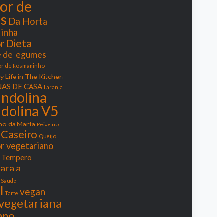
or de
s
Da Horta
zinha
Dieta
r
 de legumes
or de Rosmaninho
y Life in The Kitchen
AS DE CASA
Laranja
ndolina
dolina V5
ho da Marta
Peixe no
 Caseiro
Queijo
or vegetariano
 Tempero
ara a
Saude
l
vegan
Tarte
vegetariana
ano