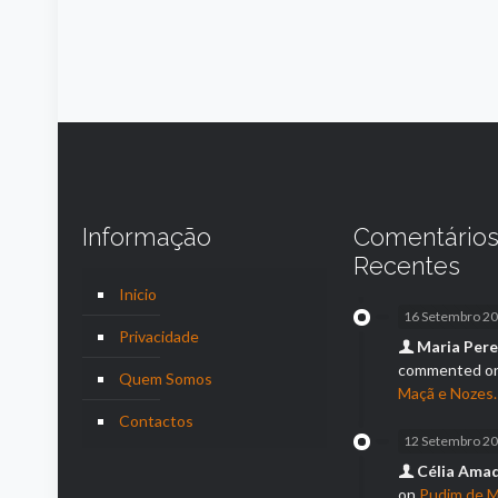
Informação
Comentário
Recentes
Inicio
16 Setembro 2
Privacidade
Maria Pere
commented o
Quem Somos
Maçã e Nozes.
Contactos
12 Setembro 2
Célia Ama
on
Pudim de M