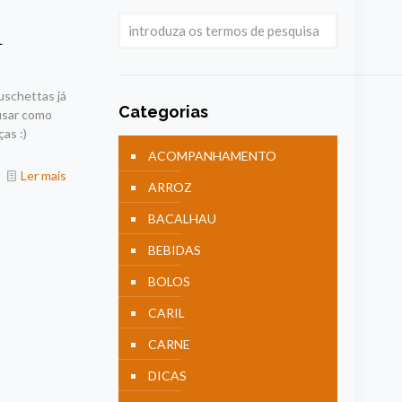
l
uschettas já
Categorias
usar como
ças :)
ACOMPANHAMENTO
Ler mais
ARROZ
BACALHAU
BEBIDAS
BOLOS
CARIL
CARNE
DICAS