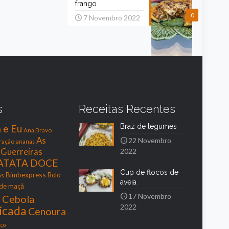
frango
0
7 Novembro 2022
s
Receitas Recentes
Braz de legumes
a e Eu
Ana Bravo
As
22 Novembro
ração
ananas
s Guerreiras
2022
ATATA DOCE
Cup de flocos de
Bimbexpress
as
Bolo
aveia
 de maçã
r
17 Novembro
Cebola
2022
icada
Cenoura
ço