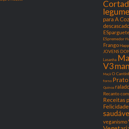
Cortad
legume
para A Co
descascado
ESparguete
ESpremedor
Fl
Frango
Happ
JOVENS DON
Ma
Lasanha
V3
man
O Cantin
Maçã
Prato
forno
ralad
Quinoa
Recanto com
Receitas p
Felicidade
saudáve
veganismo
Vegetari