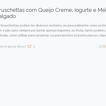
ruschettas com Queijo Creme, Iogurte e Me
algado
 bruschettas podem ter diversos recheios, eu pessoalmente como as br
m o pão opto sempre por juntar apenas legumes, ou fruta, tanto podem 
trada, como utilizar para um jantar, ou para lanches inclusive para as crian
Você gosta disso?
1
0