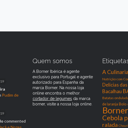
s
Quem somos
Etiqueta
A Culinari
A Borner Ibérica é agente
exclusivo para Portugal e agente
Nutrição com Co
019
autorizado para Espanha da
Delicias da
marca Borner. Na nossa loja
ira
B
Bacalhau
online encontra o melhor
n
Pudim de
Batatas ondulad
cortador de legumes
da marca
borner, visite a nossa loja online.
Bolo
de laranja
Borne
019
Cebola p
do
commented
ralada
Chouri
açã e Nozes.