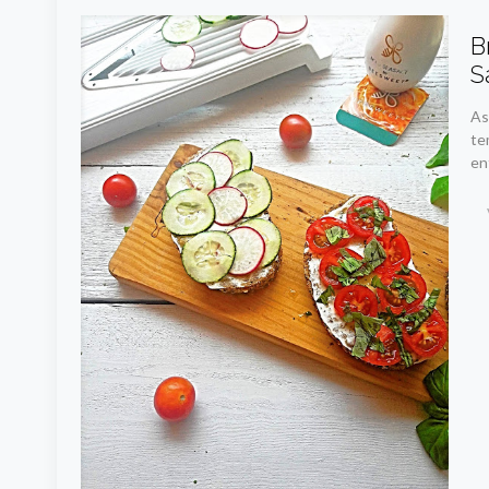
B
S
As
te
en