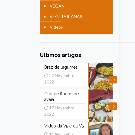
VEGAN
VEGETARIANAS
Videos
Últimos artigos
Braz de legumes
22 Novembro
0
2022
Cup de flocos de
aveia
0
17 Novembro
2022
Video da V5 e da V3
14 Novembro